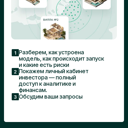
Заполните форму
Шаг 2 из 2
Чтобы лучше понять ваши цели и ожидания,
ответьте, пожалуйста, на несколько
коротких вопросов.
Какую профессиональную роль
вы сейчас занимаете?
Владелец бизнеса
Топ-менеджер (CEO, COO, VP и др.)
Инвестор
Брокер / Владелец агентства
недвижимости
Рантье
Инфлюенсер
Эксперт (консалтинг)
Наемный специалист / Фрилансер
В какой сфере у вас основной
опыт или бизнес?