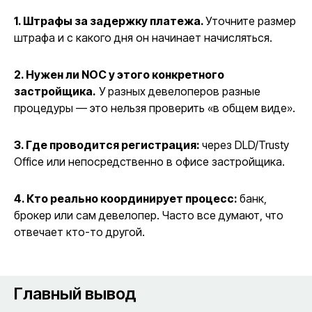
1. Штрафы за задержку платежа.
Уточните размер
штрафа и с какого дня он начинает начисляться.
2. Нужен ли NOC у этого конкретного
застройщика.
У разных девелоперов разные
Разберем, как устроена
модель, как происходит запуск
процедуры — это нельзя проверить «в общем виде».
и какие есть риски
Покажем личный кабинет
инвестора — полный
3. Где проводится регистрация:
через DLD/Trusty
доступ к аналитике и
финансам.
Office или непосредственно в офисе застройщика.
Обсудим ваши запросы
4. Кто реально координирует процесс:
банк,
брокер или сам девелопер. Часто все думают, что
отвечает кто-то другой.
Заполните форму
Шаг 1 из 2
Имя*
Главный вывод