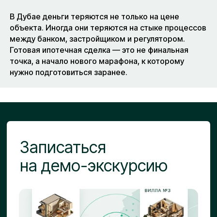
Фамилия*
В Дубае деньги теряются не только на цене
объекта. Иногда они теряются на стыке процессов
между банком, застройщиком и регулятором.
Контакты для связи*
Готовая ипотечная сделка — это не финальная
точка, а начало нового марафона, к которому
нужно подготовиться заранее.
Мессенджер*
Далее
Нажимая на кнопку вы даёте согласие на обработку
персональных данных и
с политикой
конфиденциальности