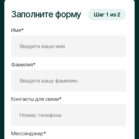
Недвижимость
Retail / e-commerce
Логистика
Производство
IT
Финансовый сектор
Маркетинг
Другое
Какой диапазон вложений в
запуск бизнеса вы
рассматриваете?
Просто интересуюсь
Диапазон до $50,000
Диапазон $50,000–$100,000
Диапазон $100,000–$300,000