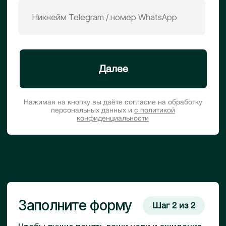
Диапазон $300,000–$1,000,000
В какой срок вы готовы вложить
средства, если условия вас
устроят?
В течение 1 месяца
В течение 2 месяцев
3–4 месяца
6+ месяцев
Назад
Записаться на демо